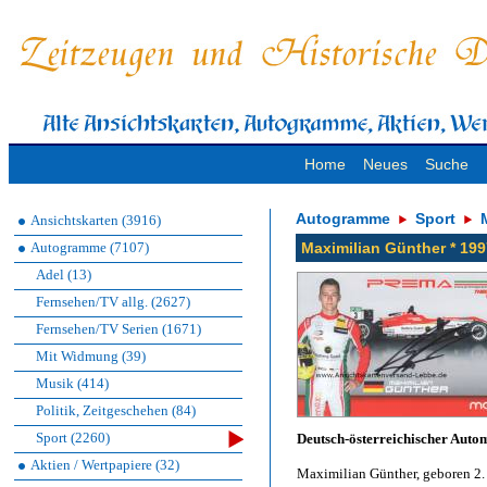
Home
Neues
Suche
Autogramme
Sport
Ansichtskarten (3916)
Autogramme (7107)
Maximilian Günther * 19
Adel (13)
Fernsehen/TV allg. (2627)
Fernsehen/TV Serien (1671)
Mit Widmung (39)
Musik (414)
Politik, Zeitgeschehen (84)
Sport (2260)
Deutsch-österreichischer Auto
Aktien / Wertpapiere (32)
Maximilian Günther, geboren 2. 