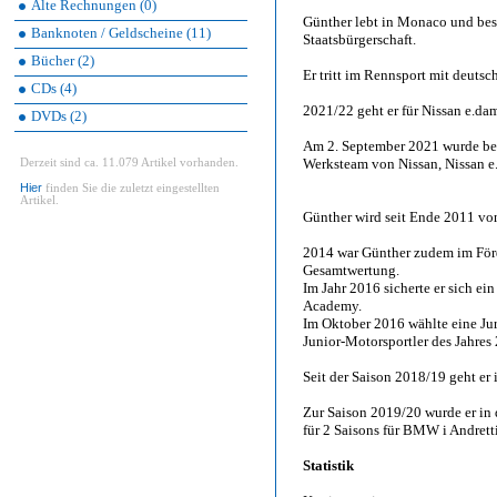
Alte Rechnungen (0)
Günther lebt in Monaco und besi
Banknoten / Geldscheine (11)
Staatsbürgerschaft.
Bücher (2)
Er tritt im Rennsport mit deutsc
CDs (4)
2021/22 geht er für Nissan e.da
DVDs (2)
Am 2. September 2021 wurde bek
Werksteam von Nissan, Nissan e
Derzeit sind ca. 11.079 Artikel vorhanden.
Hier
finden Sie die zuletzt eingestellten
Artikel.
Günther wird seit Ende 2011 von
2014 war Günther zudem im För
Gesamtwertung.
Im Jahr 2016 sicherte er sich e
Academy.
Im Oktober 2016 wählte eine J
Junior-Motorsportler des Jahres
Seit der Saison 2018/19 geht er 
Zur Saison 2019/20 wurde er i
für 2 Saisons für BMW i Andrett
Statistik