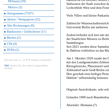
Militaria (19)
Südwesten der Stadt zwischen de
Motive (3)
Lichterfelde West und dem Fors
Autogramme (7107)
Viele Villen und kleine Parkanla
Aktien / Wertpapiere (32)
Zahlreiche Wissenschaftseinrich
Alte Rechnungen (0)
Universität Berlin mit mehreren 
Banknoten / Geldscheine (11)
Zudem befindet sich hier mit 
Bücher (2)
der Staatlichen Museen zu Berli
Sammlungen.
CDs (4)
Seit 2021 werden diese Sammlu
DVDs (2)
In Dahlem verblieben ist das M
Am 1. Oktober 1920 wurde der 
Derzeit sind ca. 11.079 Artikel vorhanden.
mit den Landgemeinden Zehlend
Hier
finden Sie die zuletzt eingestellten
Kleinglienicke, Pfaueninsel und
Artikel.
Zehlendorf nach Groß-Berlin ei
Dies geschah trotz heftiger Prot
Dahlem“ selbstständig belassen 
Original-Ansichtskarte; sehr selt
Gelaufen 1900 nach Brandenburg
Absender: Hermann (?)