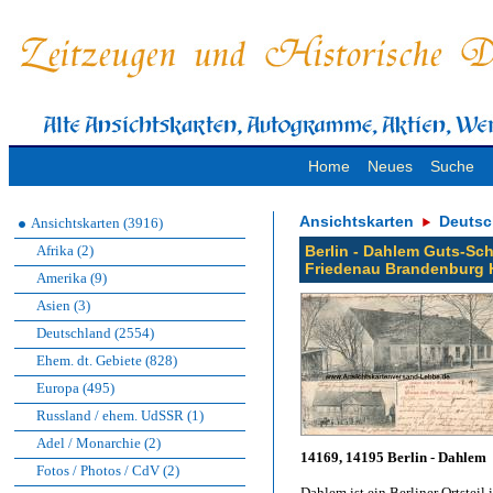
Home
Neues
Suche
Ansichtskarten
Deutsc
Ansichtskarten (3916)
Afrika (2)
Berlin - Dahlem Guts-Sch
Friedenau Brandenburg 
Amerika (9)
Asien (3)
Deutschland (2554)
Ehem. dt. Gebiete (828)
Europa (495)
Russland / ehem. UdSSR (1)
Adel / Monarchie (2)
14169, 14195 Berlin - Dahlem
Fotos / Photos / CdV (2)
Dahlem ist ein Berliner Ortsteil