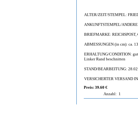
ALTER/ZEIT/STEMPEL: FRIED
ANKUNFTSTEMPEL/ANDERE S
BRIEFMARKE: REICHSPOST, Ge
ABMESSUNGEN (in cm): ca. 13,
ERHALTUNG/CONDITION: gut bis b
Linker Rand beschnitten
STAND/BEARBEITUNG: 28.02
VERSICHERTER VERSAND I
Preis: 39.60 €
Anzahl:
1