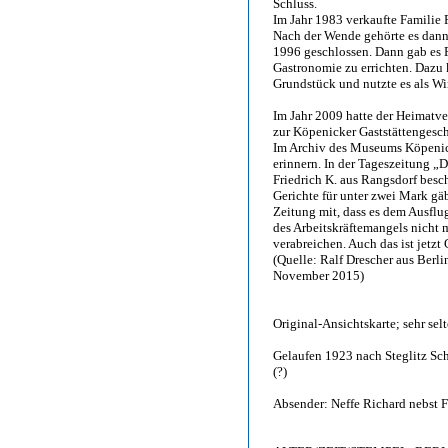
Schluss.
Im Jahr 1983 verkaufte Familie
Nach der Wende gehörte es dan
1996 geschlossen. Dann gab es
Gastronomie zu errichten. Dazu k
Grundstück und nutzte es als Wi
Im Jahr 2009 hatte der Heimatve
zur Köpenicker Gaststättengesc
Im Archiv des Museums Köpenick
erinnern. In der Tageszeitung „
Friedrich K. aus Rangsdorf besc
Gerichte für unter zwei Mark gäb
Zeitung mit, dass es dem Ausflu
des Arbeitskräftemangels nicht 
verabreichen. Auch das ist jetzt
(Quelle: Ralf Drescher aus Berl
November 2015)
Original-Ansichtskarte; sehr selt
Gelaufen 1923 nach Steglitz Schö
(?)
Absender: Neffe Richard nebst 