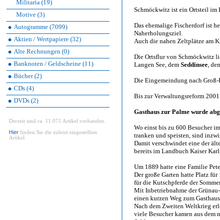
Militaria (19)
Schmöckwitz ist ein Ortsteil im
Motive (3)
Das ehemalige Fischerdorf ist h
Autogramme (7099)
Naherholungsziel.
Aktien / Wertpapiere (32)
Auch die nahen Zeltplätze am Kr
Alte Rechnungen (0)
Die Ortsflur von Schmöckwitz l
Banknoten / Geldscheine (11)
Langen See, dem
Seddinsee
, de
Bücher (2)
Die Eingemeindung nach Groß-Be
CDs (4)
Bis zur Verwaltungsreform 2001
DVDs (2)
Gasthaus zur Palme wurde abg
Derzeit sind ca. 11.071 Artikel vorhanden.
Wo einst bis zu 600 Besucher im
Hier
finden Sie die zuletzt eingestellten
tranken und speisten, sind inz
Artikel.
Damit verschwindet eine der ält
bereits im Landbuch Kaiser Karl
Um 1889 hatte eine Familie Pet
Der große Garten hatte Platz fü
für die Kutschpferde der Sommer
Mit Inbetriebnahme der Grünau-
einen kurzen Weg zum Gasthaus
Nach dem Zweiten Weltkrieg erle
viele Besucher kamen aus dem 