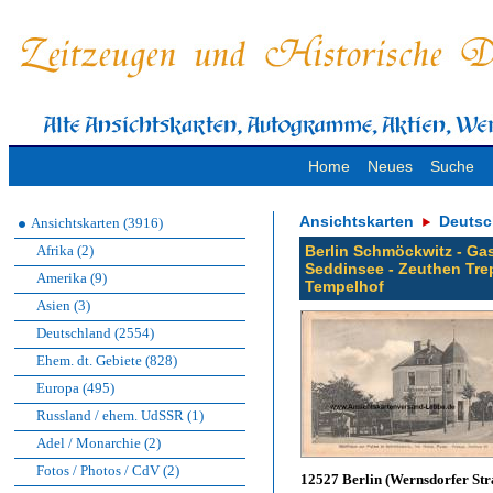
Home
Neues
Suche
Ansichtskarten
Deutsc
Ansichtskarten (3916)
Afrika (2)
Berlin Schmöckwitz - Gas
Seddinsee - Zeuthen Tre
Amerika (9)
Tempelhof
Asien (3)
Deutschland (2554)
Ehem. dt. Gebiete (828)
Europa (495)
Russland / ehem. UdSSR (1)
Adel / Monarchie (2)
Fotos / Photos / CdV (2)
12527 Berlin (Wernsdorfer Str