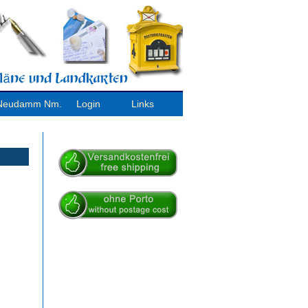
/ Neudamm Nm.
Login
Links