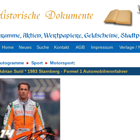
Home
Neues
Suche
Kontakt
AGB
Impressum
Verlage 
utogramme
Sport
Motorsport
:
Adrian Sutil * 1983 Starnberg - Formel 1 Automobilrennfahrer