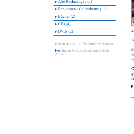
Alte Rechnungen (0)
Banknoten / Geldscheine (11)
Bücher (2)
CDs (4)
E
DVDs (2)
A
Derzeit sind ca. 11.068 Artikel vorhanden.
d
Hier
finden Sie die zuletzt eingestellten
w
Artikel.
v
G
g
l
P