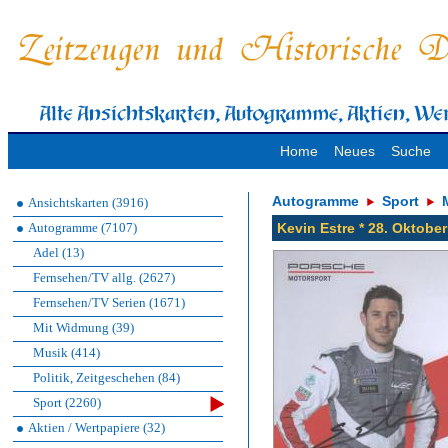
Home
Neues
Suche
Autogramme
Sport
Ansichtskarten (3916)
Autogramme (7107)
Kevin Estre * 28. Okto
Adel (13)
Fernsehen/TV allg. (2627)
Fernsehen/TV Serien (1671)
Mit Widmung (39)
Musik (414)
Politik, Zeitgeschehen (84)
Sport (2260)
Aktien / Wertpapiere (32)