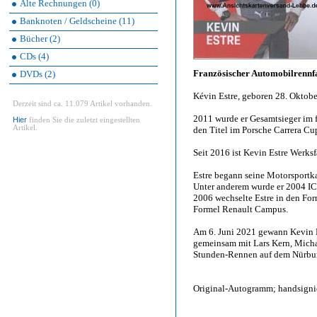
Alte Rechnungen (0)
Banknoten / Geldscheine (11)
Bücher (2)
CDs (4)
Französischer Automobilrennf
DVDs (2)
Kévin Estre, geboren 28. Oktob
Derzeit sind ca. 11.079 Artikel vorhanden.
2011 wurde er Gesamtsieger im f
Hier
finden Sie die zuletzt eingestellten
Artikel.
den Titel im Porsche Carrera Cu
Seit 2016 ist Kevin Estre Werksf
Estre begann seine Motorsportkar
Unter anderem wurde er 2004 IC
2006 wechselte Estre in den For
Formel Renault Campus.
Am 6. Juni 2021 gewann Kevin 
gemeinsam mit Lars Kern, Micha
Stunden-Rennen auf dem Nürbur
Original-Autogramm; handsignie