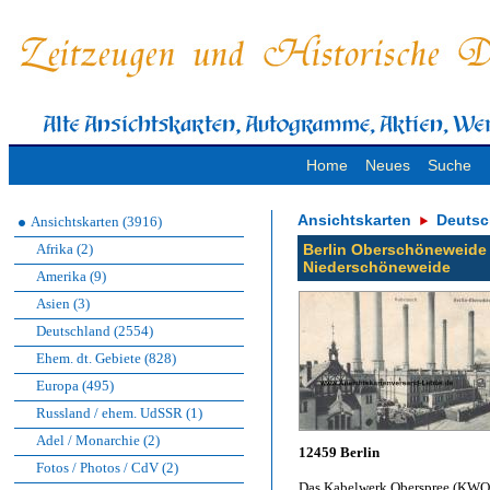
Home
Neues
Suche
Ansichtskarten
Deutsc
Ansichtskarten (3916)
Afrika (2)
Berlin Oberschöneweide 
Niederschöneweide
Amerika (9)
Asien (3)
Deutschland (2554)
Ehem. dt. Gebiete (828)
Europa (495)
Russland / ehem. UdSSR (1)
Adel / Monarchie (2)
12459 Berlin
Fotos / Photos / CdV (2)
Das Kabelwerk Oberspree (KWO)