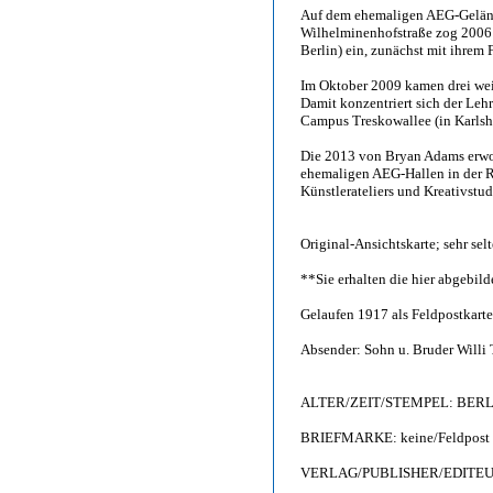
Auf dem ehemaligen AEG-Geländ
Wilhelminenhofstraße zog 2006 
Berlin) ein, zunächst mit ihrem
Im Oktober 2009 kamen drei wei
Damit konzentriert sich der Leh
Campus Treskowallee (in Karls
Die 2013 von Bryan Adams erwo
ehemaligen AEG-Hallen in der 
Künstlerateliers und Kreativstu
Original-Ansichtskarte; sehr sel
**Sie erhalten die hier abgebil
Gelaufen 1917 als Feldpostkarte
Absender: Sohn u. Bruder Willi 
ALTER/ZEIT/STEMPEL: BERLIN 
BRIEFMARKE: keine/Feldpost
VERLAG/PUBLISHER/EDITEUR: Ku