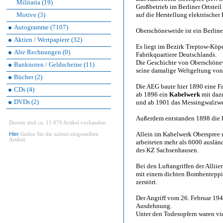
Militaria (19)
Großbetrieb im Berliner Ortstei
Motive (3)
auf die Herstellung elektrischer
Autogramme (7107)
Oberschöneweide ist ein Berliner
Aktien / Wertpapiere (32)
Es liegt im Bezirk Treptow-Köpe
Alte Rechnungen (0)
Fabrikquartiere Deutschlands.
Die Geschichte von Oberschönew
Banknoten / Geldscheine (11)
seine damalige Weltgeltung von 
Bücher (2)
Die AEG baute hier 1890 eine Fa
CDs (4)
ab 1896 ein
Kabelwerk
mit daz
DVDs (2)
und ab 1901 das Messingwalzwe
Außerdem entstanden 1898 die 
Derzeit sind ca. 11.079 Artikel vorhanden.
Allein im Kabelwerk Oberspree
Hier
finden Sie die zuletzt eingestellten
Artikel.
arbeiteten mehr als 6000 auslän
des KZ Sachsenhausen.
Bei den Luftangriffen der Allii
mit einem dichten Bombenteppic
zerstört.
Der Angriff vom 26. Februar 19
Ausdehnung.
Unter den Todesopfern waren vie