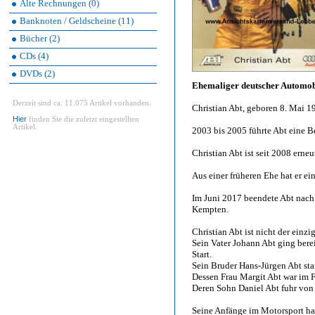
Alte Rechnungen (0)
Banknoten / Geldscheine (11)
Bücher (2)
CDs (4)
DVDs (2)
Ehemaliger deutscher Automob
Derzeit sind ca. 11.075 Artikel vorhanden.
Christian Abt, geboren 8. Mai 
Hier
finden Sie die zuletzt eingestellten
Artikel.
2003 bis 2005 führte Abt eine B
Christian Abt ist seit 2008 erne
Aus einer früheren Ehe hat er ei
Im Juni 2017 beendete Abt nach d
Kempten.
Christian Abt ist nicht der einzi
Sein Vater Johann Abt ging ber
Start.
Sein Bruder Hans-Jürgen Abt st
Dessen Frau Margit Abt war im 
Deren Sohn Daniel Abt fuhr von 
Seine Anfänge im Motorsport hat