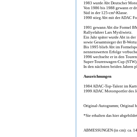
1983 wurde Abt Deutscher Motoc
Von 1986 bis 1988 gewann er d
Süd in der 125-cm³-Klasse.
1990 stieg Abt mit der ADAC Fo
1991 gewann Abt die Formel BM
Rallyefahrer Lars Mysliwietz.
Ein Jahr später wurde Abt in de
sowie Gesamtsieger der B-Wertu
Bis 1995 blieb Abt im Formelspo
nennenswerten Erfolge verbuch
1996 wechselte er in den Toure
Super-Tourenwagen-Cup (STW)
In den nächsten beiden Jahren pl
Auszeichnungen
1984 ADAC-Top-Talent im Karts
1999 ADAC Motorsportler des J
Original-Autogramm; Original h
*Sie erhalten das hier abgebil
ABMESSUNGEN (in cm): ca. 14,