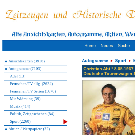
Home
Neues
Suche
Autogramme
Sport
Ansichtskarten (3916)
Autogramme (7103)
Christian Abt * 8.05.19
Deutsche Tourenwagen-
Adel (13)
Fernsehen/TV allg. (2624)
Fernsehen/TV Serien (1670)
Mit Widmung (39)
Musik (414)
Politik, Zeitgeschehen (84)
Sport (2260)
Aktien / Wertpapiere (32)