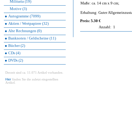
Militaria (19)
Maße: ca. 14 cm x 9 cm;
Motive (3)
Erhaltung: Guter Allgemeinzusta
Autogramme (7099)
Preis: 5.30 €
Aktien / Wertpapiere (32)
Anzahl:
1
Alte Rechnungen (0)
Banknoten / Geldscheine (11)
Bücher (2)
CDs (4)
DVDs (2)
Derzeit sind ca. 11.071 Artikel vorhanden.
Hier
finden Sie die zuletzt eingestellten
Artikel.