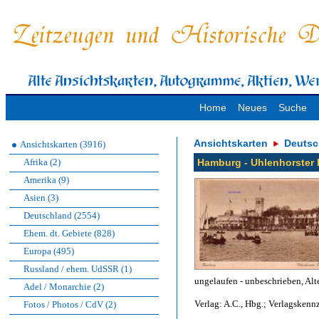
Home
Neues
Suche
Ansichtskarten
Deutsc
Ansichtskarten (3916)
Afrika (2)
Hamburg - Uhlenhorster
Amerika (9)
Asien (3)
Deutschland (2554)
Ehem. dt. Gebiete (828)
Europa (495)
Russland / ehem. UdSSR (1)
ungelaufen - unbeschrieben, Alte
Adel / Monarchie (2)
Verlag: A.C., Hbg.; Verlagskenn
Fotos / Photos / CdV (2)