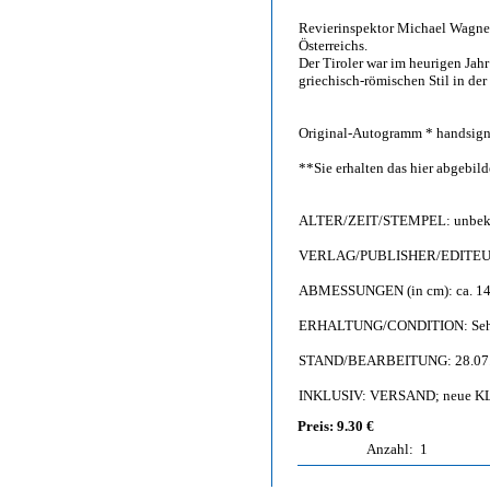
Revierinspektor Michael Wagner 
Österreichs.
Der Tiroler war im heurigen Jahr
griechisch-römischen Stil in de
Original-Autogramm * handsignie
**Sie erhalten das hier abgebi
ALTER/ZEIT/STEMPEL: unbeka
VERLAG/PUBLISHER/EDITEUR: 
ABMESSUNGEN (in cm): ca. 14,8 
ERHALTUNG/CONDITION: Sehr g
STAND/BEARBEITUNG: 28.07
INKLUSIV: VERSAND; neue KL
Preis: 9.30 €
Anzahl:
1