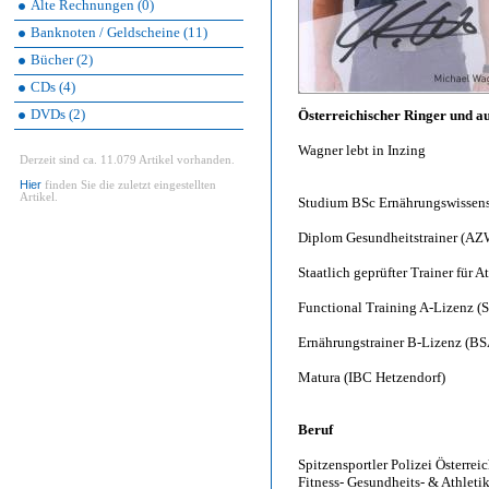
Alte Rechnungen (0)
Banknoten / Geldscheine (11)
Bücher (2)
CDs (4)
DVDs (2)
Österreichischer Ringer und aus
Wagner lebt in Inzing
Derzeit sind ca. 11.079 Artikel vorhanden.
Hier
finden Sie die zuletzt eingestellten
Artikel.
Studium BSc Ernährungswissens
Diplom Gesundheitstrainer (AZ
Staatlich geprüfter Trainer für 
Functional Training A-Lizenz (S
Ernährungstrainer B-Lizenz (BS
Matura (IBC Hetzendorf)
Beruf
Spitzensportler Polizei Österreic
Fitness- Gesundheits- & Athletik