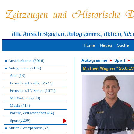
Home
Neues
Suche
Autogramme
Sport
Ansichtskarten (3916)
Autogramme (7107)
Michael Wagner * 25.8.19
Adel (13)
Fernsehen/TV allg. (2627)
Fernsehen/TV Serien (1671)
Mit Widmung (39)
Musik (414)
Politik, Zeitgeschehen (84)
Sport (2260)
Aktien / Wertpapiere (32)