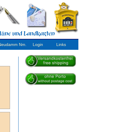
/ Neudamm Nm.
Login
Links