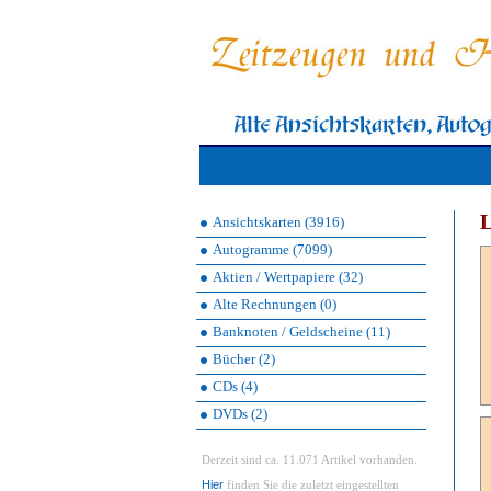
L
Ansichtskarten (3916)
Autogramme (7099)
Aktien / Wertpapiere (32)
Alte Rechnungen (0)
Banknoten / Geldscheine (11)
Bücher (2)
CDs (4)
DVDs (2)
Derzeit sind ca. 11.071 Artikel vorhanden.
Hier
finden Sie die zuletzt eingestellten