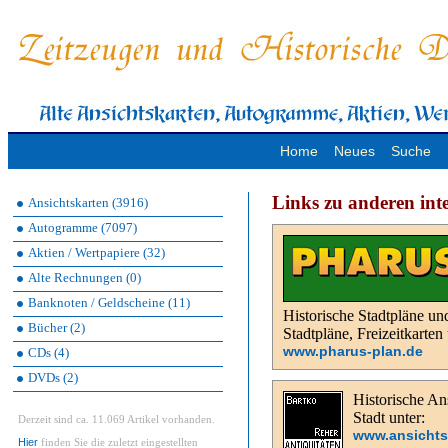
Home
Neues
Suche
Links zu anderen int
Ansichtskarten (3916)
Autogramme (7097)
Aktien / Wertpapiere (32)
Alte Rechnungen (0)
Banknoten / Geldscheine (11)
Historische Stadtpläne un
Bücher (2)
Stadtpläne, Freizeitkarte
www.pharus-plan.de
CDs (4)
DVDs (2)
Historische Ans
Stadt unter:
Derzeit sind ca. 11.069 Artikel vorhanden.
www.ansichts
Hier
finden Sie die zuletzt eingestellten