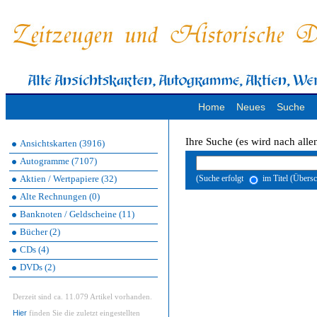
Home
Neues
Suche
Ihre Suche (es wird nach alle
Ansichtskarten (3916)
Autogramme (7107)
Aktien / Wertpapiere (32)
(Suche erfolgt
im Titel (Übers
Alte Rechnungen (0)
Banknoten / Geldscheine (11)
Bücher (2)
CDs (4)
DVDs (2)
Derzeit sind ca. 11.079 Artikel vorhanden.
Hier
finden Sie die zuletzt eingestellten