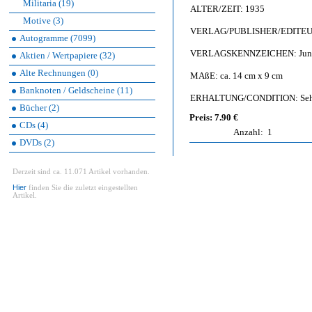
Militaria (19)
ALTER/ZEIT: 1935
Motive (3)
VERLAG/PUBLISHER/EDITEUR: A
Autogramme (7099)
VERLAGSKENNZEICHEN: Junkers
Aktien / Wertpapiere (32)
Alte Rechnungen (0)
MAßE: ca. 14 cm x 9 cm
Banknoten / Geldscheine (11)
ERHALTUNG/CONDITION: Sehr g
Bücher (2)
Preis: 7.90 €
CDs (4)
Anzahl:
1
DVDs (2)
Derzeit sind ca. 11.071 Artikel vorhanden.
Hier
finden Sie die zuletzt eingestellten
Artikel.