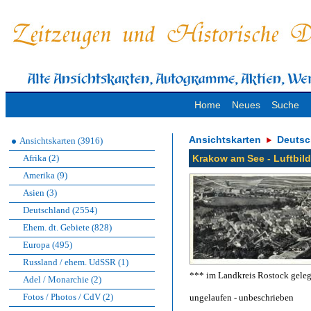
Home
Neues
Suche
Ansichtskarten
Deutsc
Ansichtskarten (3916)
Afrika (2)
Krakow am See - Luftbild
Amerika (9)
Asien (3)
Deutschland (2554)
Ehem. dt. Gebiete (828)
Europa (495)
Russland / ehem. UdSSR (1)
*** im Landkreis Rostock gele
Adel / Monarchie (2)
Fotos / Photos / CdV (2)
ungelaufen - unbeschrieben