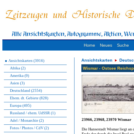
Home
Neues
Suche
Ansichtskarten
Deutsc
Ansichtskarten (3916)
Afrika (2)
Wismar - Ostsee Reichsp
Amerika (9)
Asien (3)
Deutschland (2554)
Ehem. dt. Gebiete (828)
Europa (495)
Russland / ehem. UdSSR (1)
23966, 23968, 23970 Wismar
Adel / Monarchie (2)
Fotos / Photos / CdV (2)
Die Hansestadt Wismar liegt an
Ende der durch die Insel Poel g