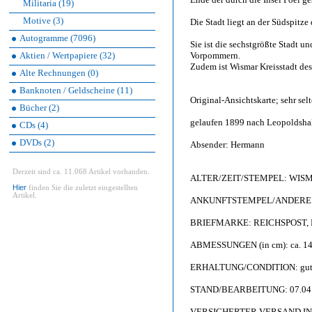
Militaria (19)
Motive (3)
Die Stadt liegt an der Südspitz
Autogramme (7096)
Sie ist die sechstgrößte Stadt 
Aktien / Wertpapiere (32)
Vorpommern.
Zudem ist Wismar Kreisstadt de
Alte Rechnungen (0)
Banknoten / Geldscheine (11)
Original-Ansichtskarte; sehr sel
Bücher (2)
gelaufen 1899 nach Leopoldshall
CDs (4)
DVDs (2)
Absender: Hermann
Derzeit sind ca. 11.068 Artikel vorhanden.
ALTER/ZEIT/STEMPEL: WISM
Hier
finden Sie die zuletzt eingestellten
Artikel.
ANKUNFTSTEMPEL/ANDERE S
BRIEFMARKE: REICHSPOST, Kr
ABMESSUNGEN (in cm): ca. 14,
ERHALTUNG/CONDITION: gut bis 
STAND/BEARBEITUNG: 07.04
VERSICHERTER VERSAND I