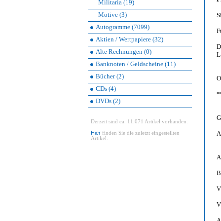
Militaria (19)
Motive (3)
S
Autogramme (7099)
F
Aktien / Wertpapiere (32)
D
Alte Rechnungen (0)
L
Banknoten / Geldscheine (11)
Bücher (2)
O
CDs (4)
*
DVDs (2)
G
Derzeit sind ca. 11.071 Artikel vorhanden.
Hier
A
finden Sie die zuletzt eingestellten
Artikel.
A
B
V
V
A