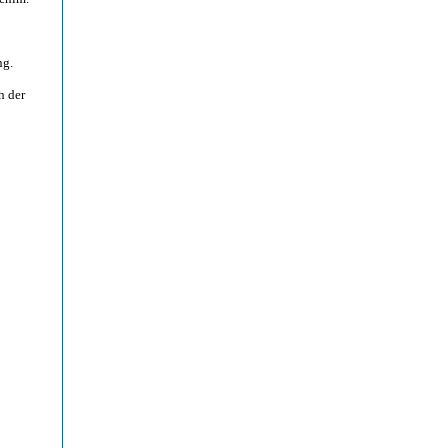
ng.
h der