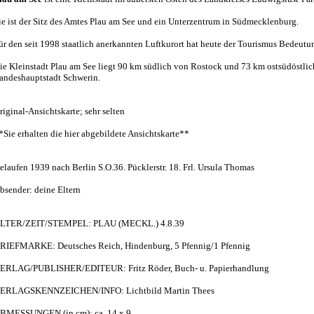
ie ist der Sitz des Amtes Plau am See und ein Unterzentrum in Südmecklenburg.
ür den seit 1998 staatlich anerkannten Luftkurort hat heute der Tourismus Bedeutu
ie Kleinstadt Plau am See liegt 90 km südlich von Rostock und 73 km ostsüdöstlic
andeshauptstadt Schwerin.
riginal-Ansichtskarte; sehr selten
*Sie erhalten die hier abgebildete Ansichtskarte**
elaufen 1939 nach Berlin S.O.36. Pücklerstr. 18. Frl. Ursula Thomas
bsender: deine Eltern
LTER/ZEIT/STEMPEL: PLAU (MECKL.) 4.8.39
RIEFMARKE: Deutsches Reich, Hindenburg, 5 Pfennig/1 Pfennig
ERLAG/PUBLISHER/EDITEUR: Fritz Röder, Buch- u. Papierhandlung
ERLAGSKENNZEICHEN/INFO: Lichtbild Martin Thees
BMESSUNGEN (in cm): ca. 14 x 9