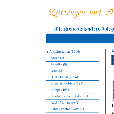
A
Ansichtskarten (3916)
Afrika (2)
Amerika (9)
Asien (3)
Deutschland (2554)
Ehem. dt. Gebiete (828)
Europa (495)
Russland / ehem. UdSSR (1)
Adel / Monarchie (2)
1
Fotos / Photos / CdV (2)
P