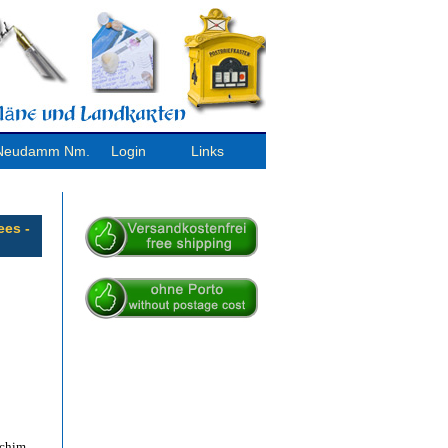
/ Neudamm Nm.
Login
Links
ees -
rchim.