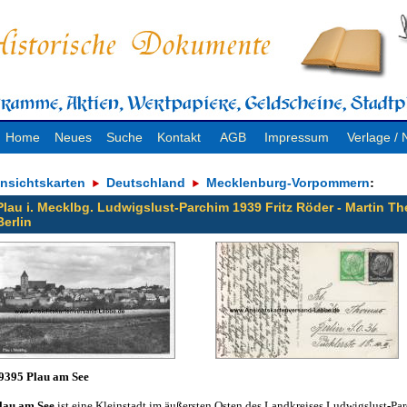
Home
Neues
Suche
Kontakt
AGB
Impressum
Verlage 
nsichtskarten
Deutschland
Mecklenburg-Vorpommern
:
Plau i. Mecklbg. Ludwigslust-Parchim 1939 Fritz Röder - Martin Th
Berlin
9395 Plau am See
lau am See
ist eine Kleinstadt im äußersten Osten des Landkreises Ludwigslust-Pa